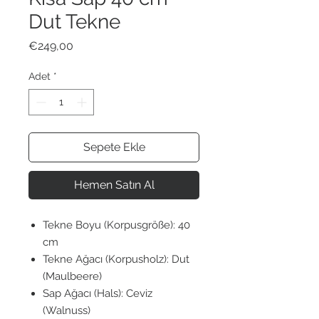
Dut Tekne
Fiyat
€249,00
Adet
*
Sepete Ekle
Hemen Satın Al
Tekne Boyu (Korpusgröße): 40
cm
Tekne Ağacı (Korpusholz): Dut
(Maulbeere)
Sap Ağacı (Hals): Ceviz
(Walnuss)