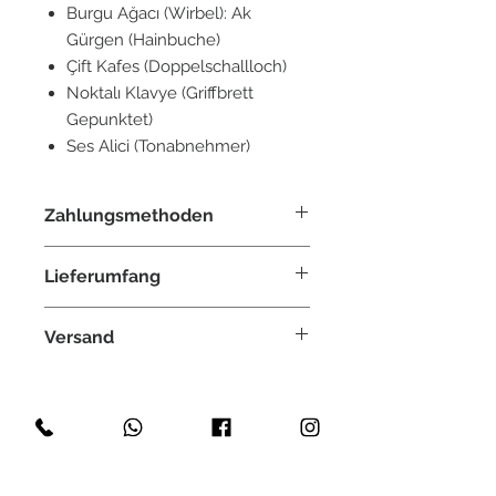
Burgu Ağacı (Wirbel): Ak
Gürgen (Hainbuche)
Çift Kafes (Doppelschallloch)
Noktalı Klavye (Griffbrett
Gepunktet)
Ses Alici (Tonabnehmer)
Zahlungsmethoden
Paypal, Überweisung, Kreditkarte,
Lieferumfang
Klarna, GiroPay
ein Set Saiten (bestehend aus 7
Versand
Saiten)
eine Tragetasche
Weltweit
Mızrap/Tezene
Kostenlos innerhalb Deutschland
Versichert
Lieferzeit: ca. 2-3 Tage
Akyüz Saz Evi