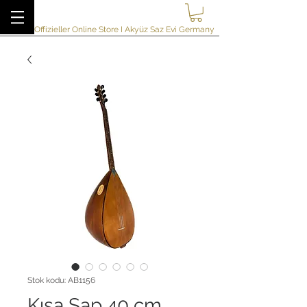
akyuzsazevi
Offizieller Online Store I Akyüz Saz Evi Germany
Stok kodu: AB1156
Kısa Sap 40 cm