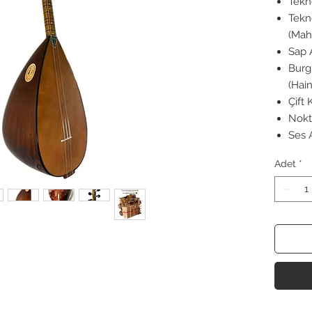
Tekn
Tekn
(Mah
Sap 
Burg
(Hai
Çift
Nokta
Ses 
Adet
*