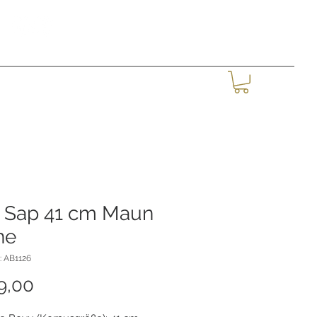
Giriş
MORE
a Sap 41 cm Maun
ne
: AB1126
Fiyat
9,00