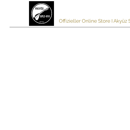
akyuzsazevi
Offizieller Online Store I Akyü
HOME
SAZ
PREMIUM