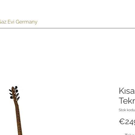
z Saz Evi Germany
UD | OUD | LAVTA
CÜMBÜŞ
İNDİRİM %
AKSESUAR
Kıs
Tek
Stok kodu
€24