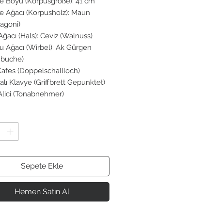
e Boyu (Korpusgröße): 41 cm
e Ağacı (Korpusholz): Maun
agoni)
Ağacı (Hals): Ceviz (Walnuss)
u Ağacı (Wirbel): Ak Gürgen
nbuche)
 Kafes (Doppelschallloch)
lı Klavye (Griffbrett Gepunktet)
Alici (Tonabnehmer)
Sepete Ekle
Hemen Satın Al