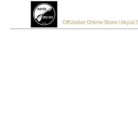
akyuzsazevi
Offizieller Online Store I Akyü
HOME
SAZ
PREMIUM