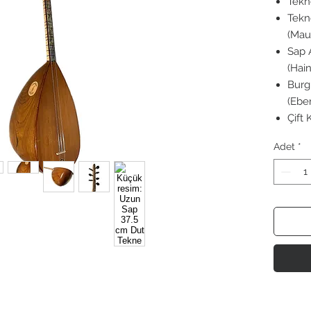
Tekn
Tekn
(Mau
Sap 
(Hai
Burg
(Ebe
Çift
Adet
*