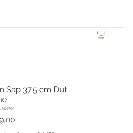
Giriş
MORE
n Sap 37.5 cm Dut
ne
: AB0709
Fiyat
9,00