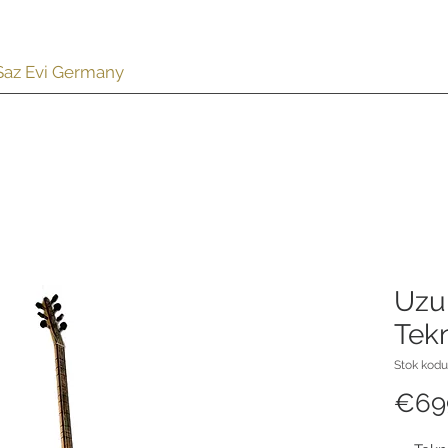
z Saz Evi Germany
UD | OUD | LAVTA
CÜMBÜŞ
İNDİRİM %
AKSESUAR
Uzu
Tek
Stok kodu
€69