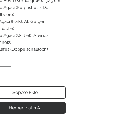
e Boyu (Korpusgröße): 37.5 cm
e Ağacı (Korpusholz): Dut
lbeere)
Ağacı (Hals): Ak Gürgen
nbuche)
u Ağacı (Wirbel): Abanoz
nholz)
 Kafes (Doppelschallloch)
Sepete Ekle
Hemen Satın Al