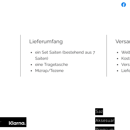
Lieferumfang
Versa
ein Set Saiten (bestehend aus 7
Welt
Saiten)
Kost
eine Tragetasche
Vers
Mızrap/Tezene
Lief
Kategorie
Saz
Aksesuar
Premium