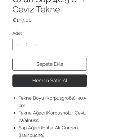
Ceviz Tekne
Fiyat
€199,00
Adet
*
Sepete Ekle
Hemen Satın Al
Tekne Boyu (Korpusgröße): 40.5
cm
Tekne Ağacı (Korpusholz): Ceviz
(Walnuss)
Sap Ağacı (Hals): Ak Gürgen
(Hainbuche)