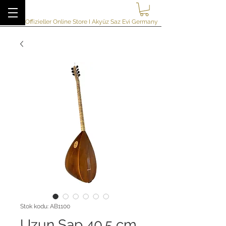
akyuzsazevi
Offizieller Online Store I Akyüz Saz Evi Germany
Stok kodu: AB1100
Uzun Sap 40.5 cm